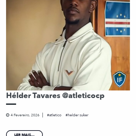
Hélder Tavares @atleticocp
4 Fevereiro, 2026
atletico
helder suker
LER MAIS...