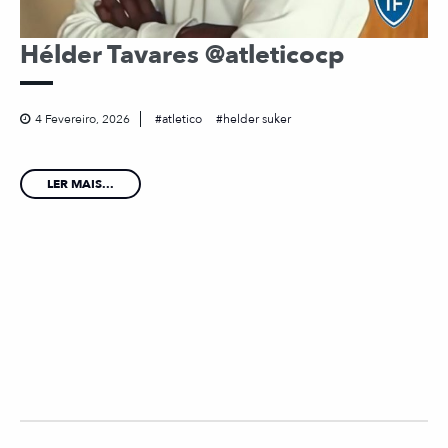
Hélder Tavares @atleticocp
4 Fevereiro, 2026
atletico
helder suker
LER MAIS...