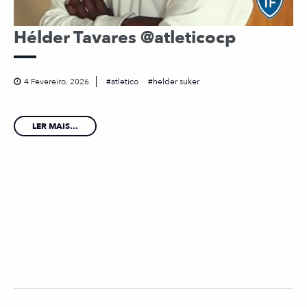
Hélder Tavares @atleticocp
4 Fevereiro, 2026
atletico
helder suker
LER MAIS...