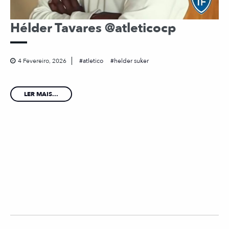
Hélder Tavares @atleticocp
4 Fevereiro, 2026
atletico
helder suker
LER MAIS...