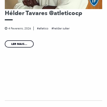
Hélder Tavares @atleticocp
4 Fevereiro, 2026
atletico
helder suker
LER MAIS...