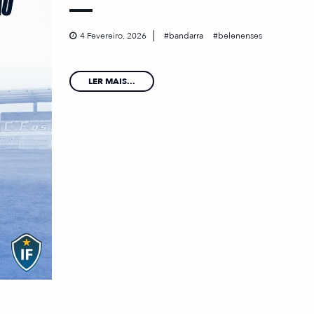
4 Fevereiro, 2026
bandarra
belenenses
LER MAIS...