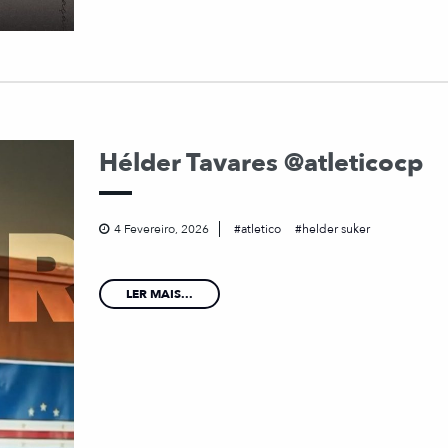
Hélder Tavares @atleticocp
4 Fevereiro, 2026
atletico
helder suker
LER MAIS...