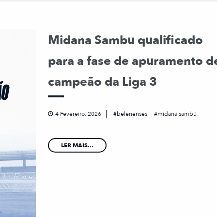
Midana Sambu qualificado
para a fase de apuramento d
campeão da Liga 3
4 Fevereiro, 2026
belenenses
midana sambú
LER MAIS...