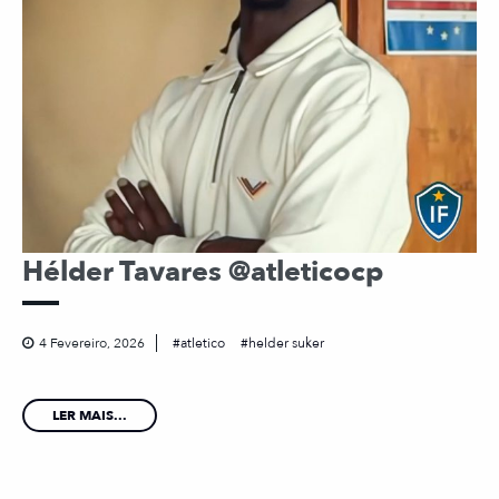
Hélder Tavares @atleticocp
4 Fevereiro, 2026
atletico
helder suker
LER MAIS...