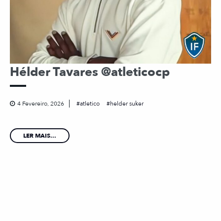
Hélder Tavares @atleticocp
4 Fevereiro, 2026
atletico
helder suker
LER MAIS...