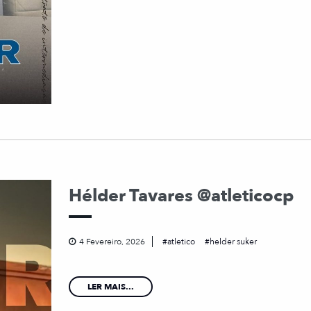
Hélder Tavares @atleticocp
4 Fevereiro, 2026
atletico
helder suker
LER MAIS...