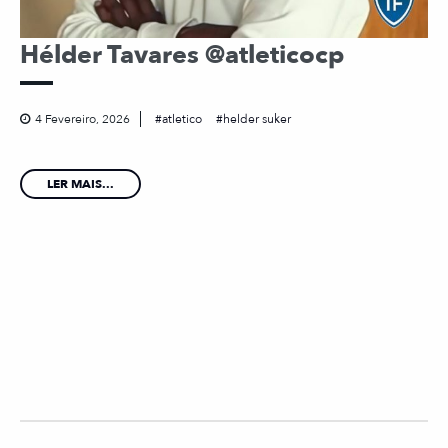
Hélder Tavares @atleticocp
4 Fevereiro, 2026
atletico
helder suker
LER MAIS...