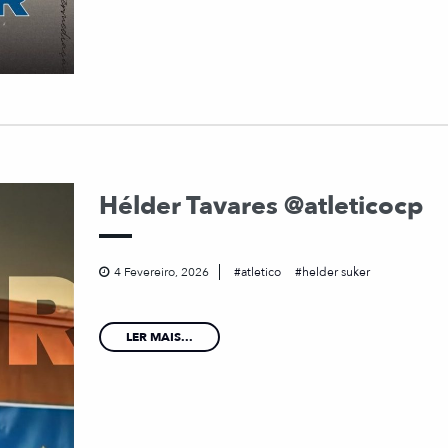
Hélder Tavares @atleticocp
4 Fevereiro, 2026
atletico
helder suker
LER MAIS...