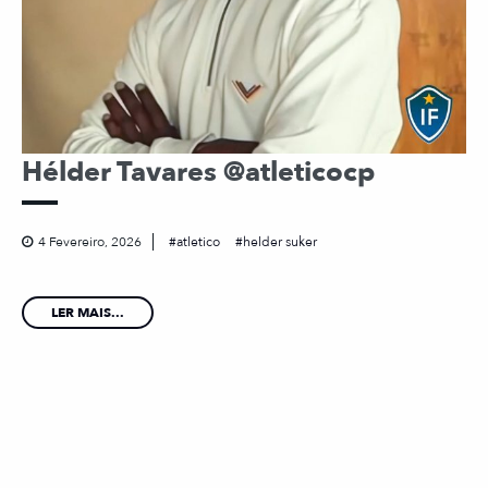
Hélder Tavares @atleticocp
4 Fevereiro, 2026
atletico
helder suker
LER MAIS...