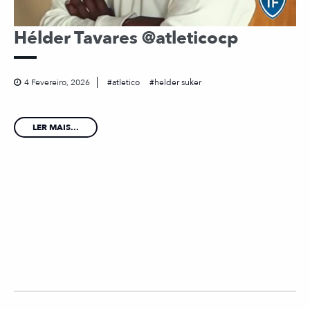
Hélder Tavares @atleticocp
4 Fevereiro, 2026
atletico
helder suker
LER MAIS...