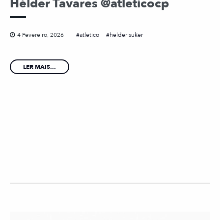
Hélder Tavares @atleticocp
4 Fevereiro, 2026
atletico
helder suker
LER MAIS...