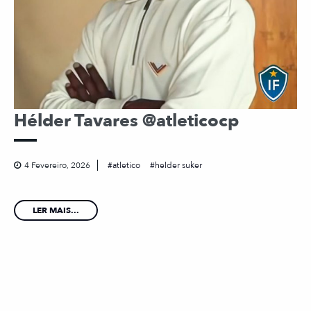
Hélder Tavares @atleticocp
4 Fevereiro, 2026
atletico
helder suker
LER MAIS...