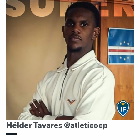
Hélder Tavares @atleticocp