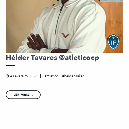
Hélder Tavares @atleticocp
4 Fevereiro, 2026
atletico
helder suker
LER MAIS...