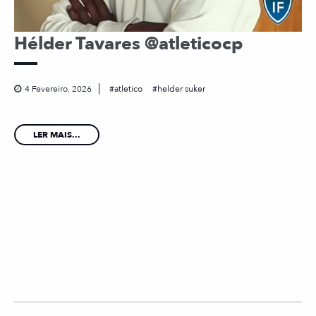
Hélder Tavares @atleticocp
4 Fevereiro, 2026
atletico
helder suker
LER MAIS...