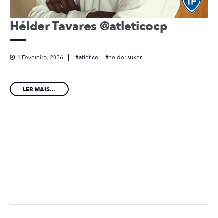
Hélder Tavares @atleticocp
4 Fevereiro, 2026
atletico
helder suker
LER MAIS...