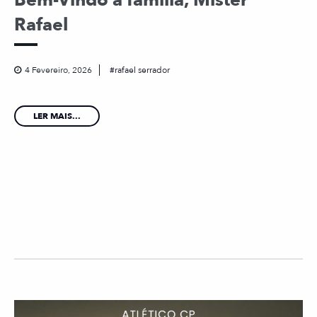
Bem-Vindo à família, Mister
Rafael
4 Fevereiro, 2026
rafael serrador
LER MAIS...