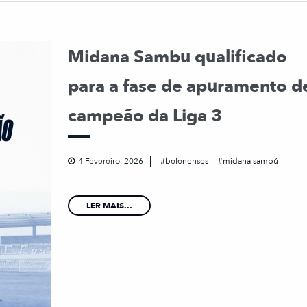
Midana Sambu qualificado
para a fase de apuramento d
campeão da Liga 3
4 Fevereiro, 2026
belenenses
midana sambú
LER MAIS...