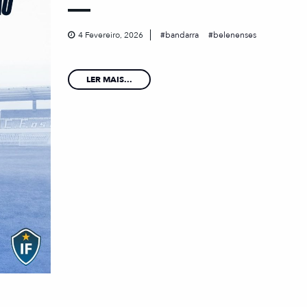
4 Fevereiro, 2026
bandarra
belenenses
LER MAIS...