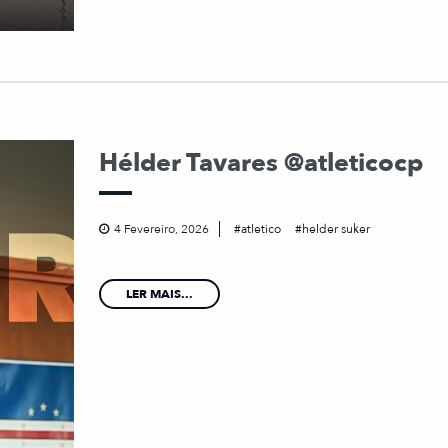
Hélder Tavares @atleticocp
4 Fevereiro, 2026
atletico
helder suker
LER MAIS...