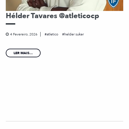
Hélder Tavares @atleticocp
4 Fevereiro, 2026
atletico
helder suker
LER MAIS...