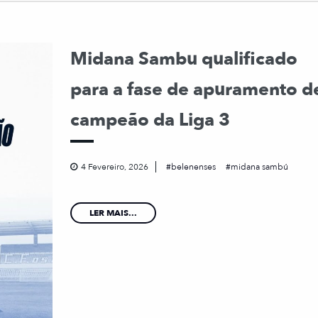
Midana Sambu qualificado
para a fase de apuramento d
campeão da Liga 3
4 Fevereiro, 2026
belenenses
midana sambú
LER MAIS...