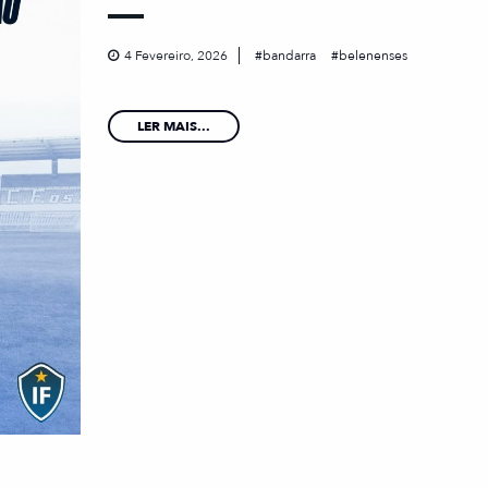
4 Fevereiro, 2026
bandarra
belenenses
LER MAIS...