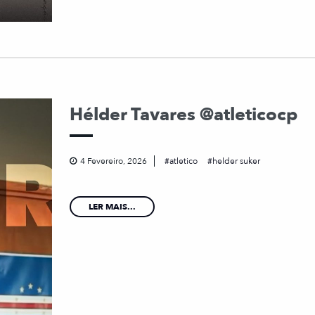
Hélder Tavares @atleticocp
4 Fevereiro, 2026
atletico
helder suker
LER MAIS...