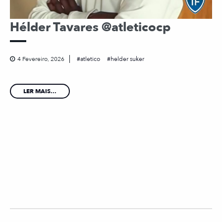
Hélder Tavares @atleticocp
4 Fevereiro, 2026
atletico
helder suker
LER MAIS...