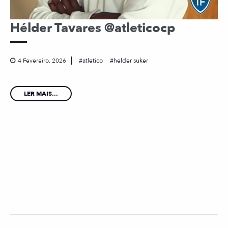
Hélder Tavares @atleticocp
4 Fevereiro, 2026
atletico
helder suker
LER MAIS...