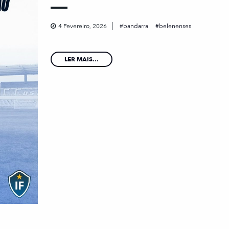
4 Fevereiro, 2026
bandarra
belenenses
LER MAIS...