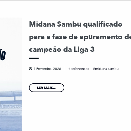
Midana Sambu qualificado
para a fase de apuramento d
campeão da Liga 3
4 Fevereiro, 2026
belenenses
midana sambú
LER MAIS...