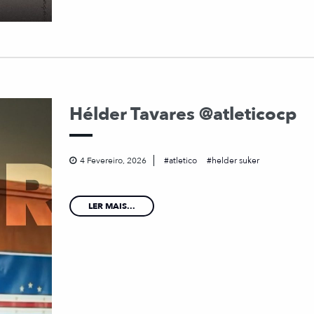
Hélder Tavares @atleticocp
4 Fevereiro, 2026
atletico
helder suker
LER MAIS...