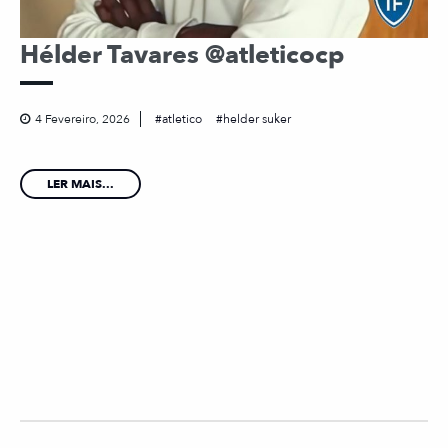
Hélder Tavares @atleticocp
4 Fevereiro, 2026
atletico
helder suker
LER MAIS...