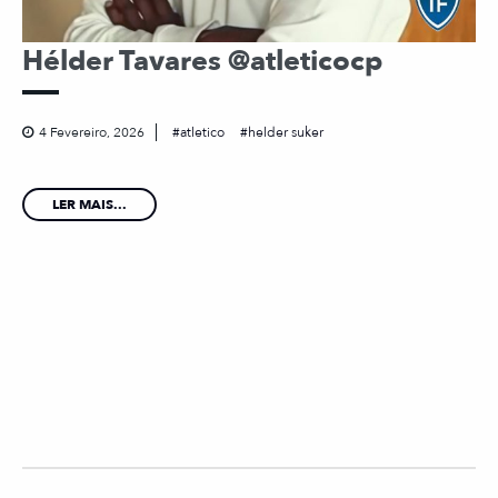
Hélder Tavares @atleticocp
4 Fevereiro, 2026
atletico
helder suker
LER MAIS...