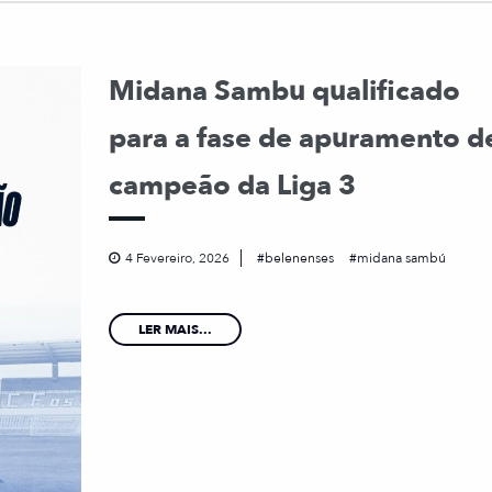
Midana Sambu qualificado
para a fase de apuramento d
campeão da Liga 3
4 Fevereiro, 2026
belenenses
midana sambú
LER MAIS...