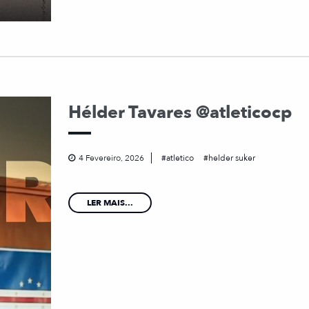
Hélder Tavares @atleticocp
4 Fevereiro, 2026
atletico
helder suker
LER MAIS...