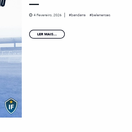
4 Fevereiro, 2026
bandarra
belenenses
LER MAIS...