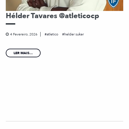
Hélder Tavares @atleticocp
4 Fevereiro, 2026
atletico
helder suker
LER MAIS...