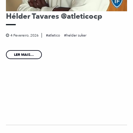
Hélder Tavares @atleticocp
4 Fevereiro, 2026
atletico
helder suker
LER MAIS...