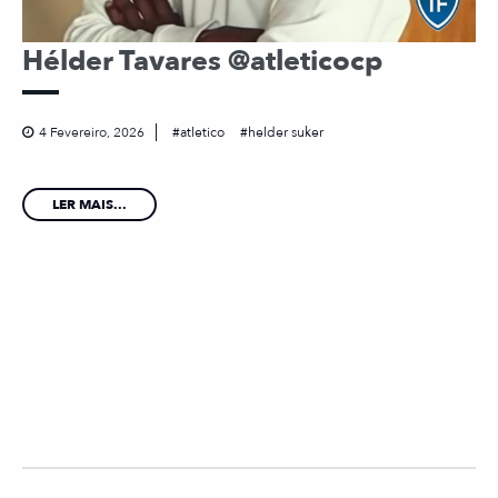
Hélder Tavares @atleticocp
4 Fevereiro, 2026
atletico
helder suker
LER MAIS...