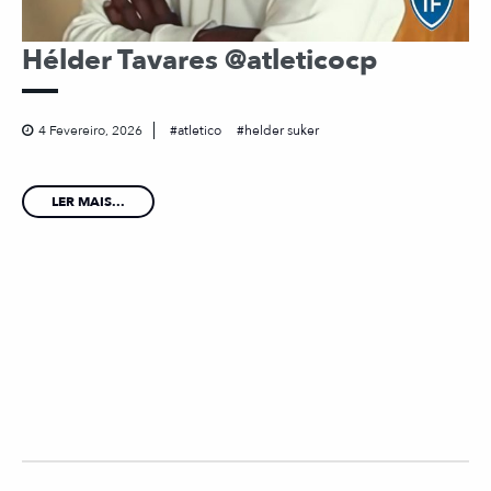
Hélder Tavares @atleticocp
4 Fevereiro, 2026
atletico
helder suker
LER MAIS...