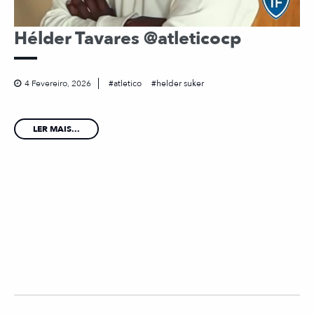
Hélder Tavares @atleticocp
4 Fevereiro, 2026
atletico
helder suker
LER MAIS...