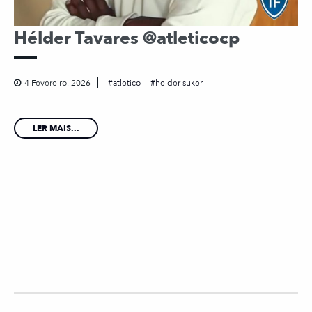
Hélder Tavares @atleticocp
4 Fevereiro, 2026
atletico
helder suker
LER MAIS...