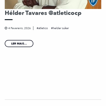
Hélder Tavares @atleticocp
4 Fevereiro, 2026
atletico
helder suker
LER MAIS...