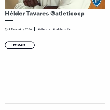
Hélder Tavares @atleticocp
4 Fevereiro, 2026
atletico
helder suker
LER MAIS...