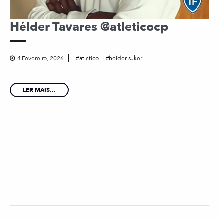
Hélder Tavares @atleticocp
4 Fevereiro, 2026
atletico
helder suker
LER MAIS...