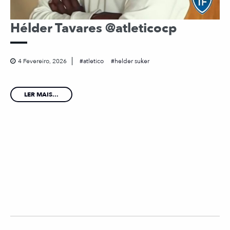
Hélder Tavares @atleticocp
4 Fevereiro, 2026
atletico
helder suker
LER MAIS...