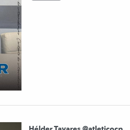
Hélder Tavares @atleticocp