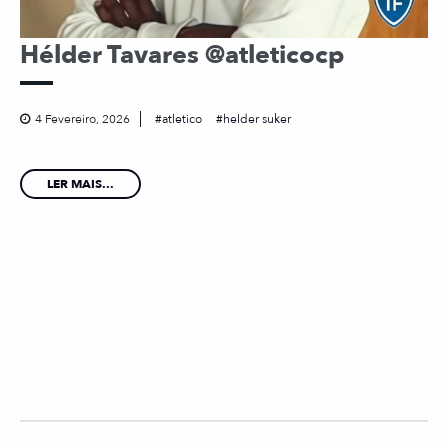
Hélder Tavares @atleticocp
4 Fevereiro, 2026
atletico
helder suker
LER MAIS...