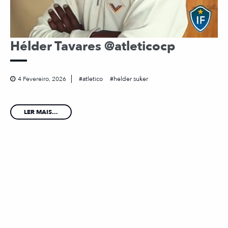
Hélder Tavares @atleticocp
4 Fevereiro, 2026
atletico
helder suker
LER MAIS...