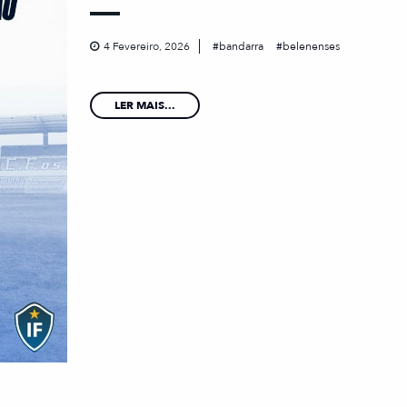
4 Fevereiro, 2026
bandarra
belenenses
LER MAIS...