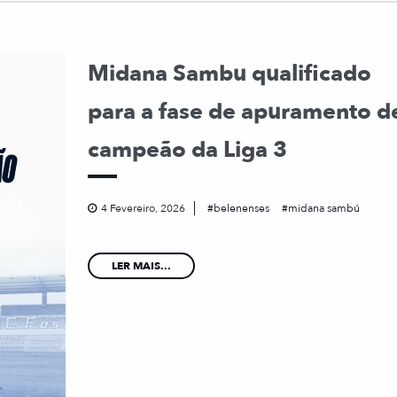
Midana Sambu qualificado
para a fase de apuramento d
campeão da Liga 3
4 Fevereiro, 2026
belenenses
midana sambú
LER MAIS...