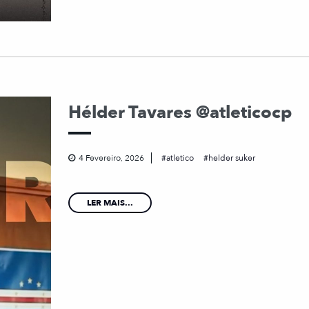
Hélder Tavares @atleticocp
4 Fevereiro, 2026
atletico
helder suker
LER MAIS...