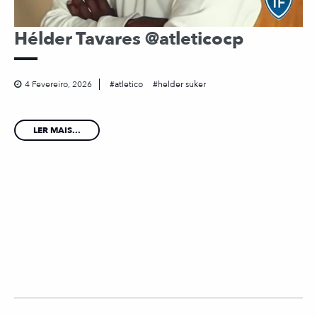
Hélder Tavares @atleticocp
4 Fevereiro, 2026
atletico
helder suker
LER MAIS...