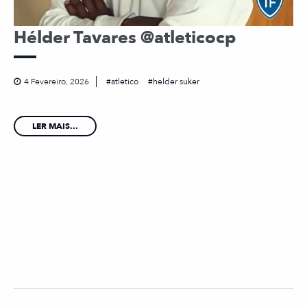
Hélder Tavares @atleticocp
4 Fevereiro, 2026
atletico
helder suker
LER MAIS...