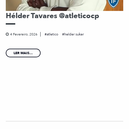
Hélder Tavares @atleticocp
4 Fevereiro, 2026
atletico
helder suker
LER MAIS...