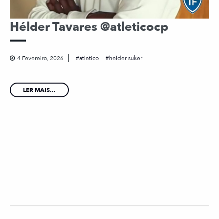
Hélder Tavares @atleticocp
4 Fevereiro, 2026
atletico
helder suker
LER MAIS...