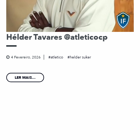
Hélder Tavares @atleticocp
4 Fevereiro, 2026
atletico
helder suker
LER MAIS...