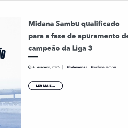
Midana Sambu qualificado
para a fase de apuramento d
campeão da Liga 3
4 Fevereiro, 2026
belenenses
midana sambú
LER MAIS...