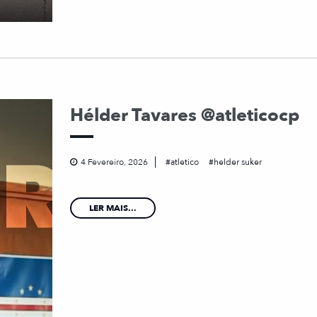
Hélder Tavares @atleticocp
4 Fevereiro, 2026
atletico
helder suker
LER MAIS...