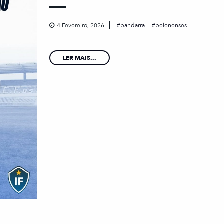
4 Fevereiro, 2026
bandarra
belenenses
LER MAIS...