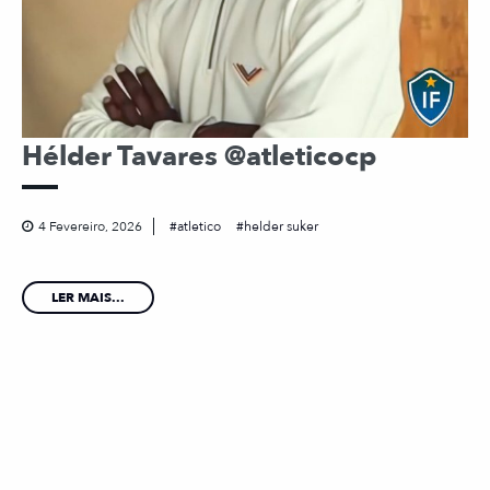
Hélder Tavares @atleticocp
4 Fevereiro, 2026
atletico
helder suker
LER MAIS...