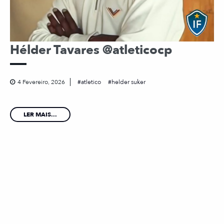
Hélder Tavares @atleticocp
4 Fevereiro, 2026
atletico
helder suker
LER MAIS...